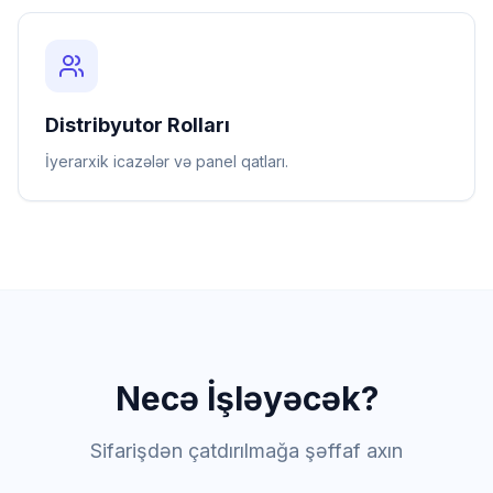
Distribyutor Rolları
İyerarxik icazələr və panel qatları.
Necə İşləyəcək?
Sifarişdən çatdırılmağa şəffaf axın