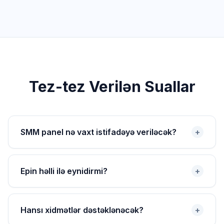
Tez-tez Verilən Suallar
SMM panel nə vaxt istifadəyə veriləcək?
+
Epin həlli ilə eynidirmi?
+
Hansı xidmətlər dəstəklənəcək?
+