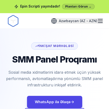
Epin Scripti yayındadır!
Planları Görun →
Azərbaycan (AZ - AZN)
İNKIŞAF MƏRHƏLƏSI
SMM Panel Proqramı
Sosial media xidmətlərini idarə etmək üçün yüksək
performanslı, avtomatlaşdırma yönümlü SMM panel
infrastrukturu inkişaf etdiririk.
WhatsApp ilə Əlaqə