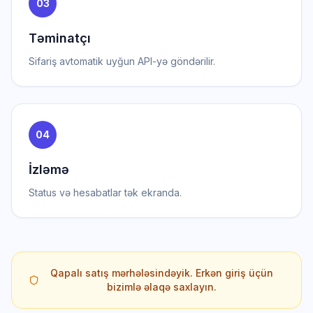
03
Təminatçı
Sifariş avtomatik uyğun API-yə göndərilir.
04
İzləmə
Status və hesabatlar tək ekranda.
Qapalı satış mərhələsindəyik. Erkən giriş üçün
bizimlə əlaqə saxlayın.