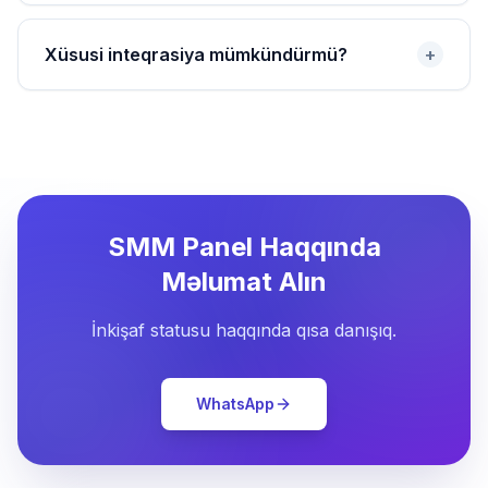
Xüsusi inteqrasiya mümkündürmü?
+
SMM Panel Haqqında
Məlumat Alın
İnkişaf statusu haqqında qısa danışıq.
WhatsApp