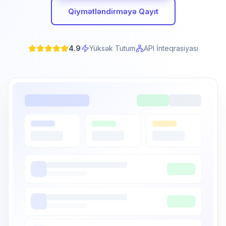
Qiymətləndirməyə Qayıt
4.9
Yüksək Tutum
API İnteqrasiyası