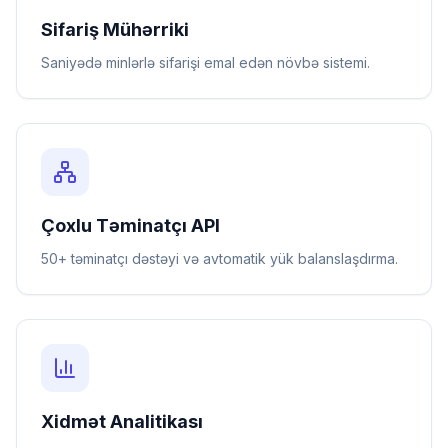
Sifariş Mühərriki
Saniyədə minlərlə sifarişi emal edən növbə sistemi.
Çoxlu Təminatçı API
50+ təminatçı dəstəyi və avtomatik yük balanslaşdırma.
Xidmət Analitikası