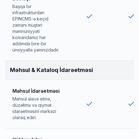
Başqa bir
infrastrukturdan
EPINCMS-ə keçid
zamanı müştəri
məmnuniyyəti
komandamız hər
addımda bire-bir
ünsiyyətlə yanınızdadır.
Məhsul & Kataloq İdarəetməsi
Məhsul İdarəetməsi
Məhsul əlavə etmə,
düzəltmə və qiymət
idarəetməsini mərkəzi
olaraq edin.