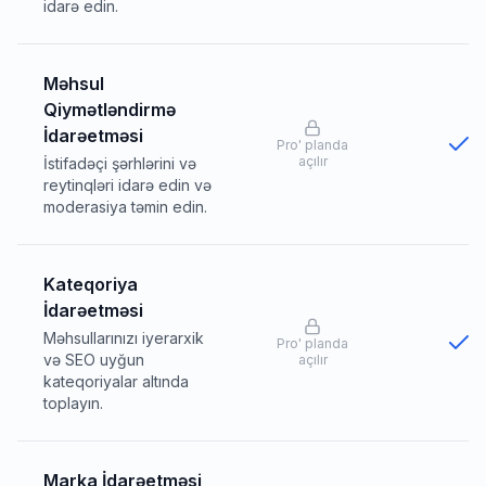
idarə edin.
Məhsul
Qiymətləndirmə
İdarəetməsi
Pro
'
planda
açılır
İstifadəçi şərhlərini və
reytinqləri idarə edin və
moderasiya təmin edin.
Kateqoriya
İdarəetməsi
Məhsullarınızı iyerarxik
Pro
'
planda
və SEO uyğun
açılır
kateqoriyalar altında
toplayın.
Marka İdarəetməsi