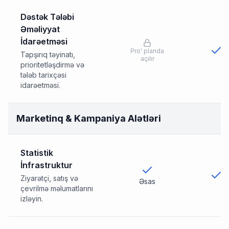
Dəstək Tələbi
Əməliyyat
İdarəetməsi
Pro
'
planda
Tapşırıq təyinatı,
açılır
prioritetləşdirmə və
tələb tarixçəsi
idarəetməsi.
Marketinq & Kampaniya Alətləri
Statistik
İnfrastruktur
Ziyarətçi, satış və
Əsas
çevrilmə məlumatlarını
izləyin.