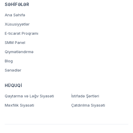
SƏHIFƏLƏR
Ana Səhifə
Xüsusiyyətlər
E-ticarət Proqramı
SMM Panel
Qiymətləndirmə
Blog
Sənədlər
HÜQUQI
Qaytarma və Ləğv Siyasəti
İstifadə Şərtləri
Məxfilik Siyasəti
Çatdırılma Siyasəti