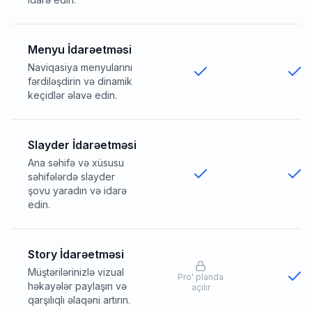
Menyu İdarəetməsi
Naviqasiya menyularını
fərdiləşdirin və dinamik
keçidlər əlavə edin.
Slayder İdarəetməsi
Ana səhifə və xüsusu
səhifələrdə slayder
şovu yaradın və idarə
edin.
Story İdarəetməsi
Müştərilərinizlə vizual
Pro
'
planda
həkayələr paylaşın və
açılır
qarşılıqlı əlaqəni artırın.