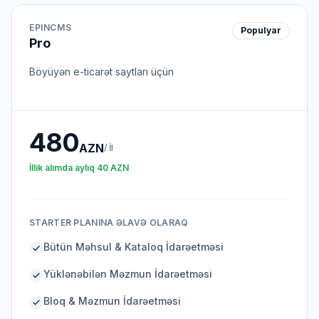
EPINCMS
Populyar
Pro
Böyüyən e-ticarət saytları üçün
480
AZN
/
İl
İllik alımda aylıq
40
AZN
STARTER PLANINA ƏLAVƏ OLARAQ
Bütün Məhsul & Kataloq İdarəetməsi
Yüklənəbilən Məzmun İdarəetməsi
Bloq & Məzmun İdarəetməsi