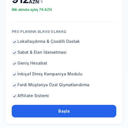
AZN
/
İl
İllik alımda aylıq
76
AZN
PRO PLANINA ƏLAVƏ OLARAQ
Lokallaşdırma & Çoxdilli Dəstək
Səbət & Elan İdarəetməsi
Geniş Hesabat
İnkişaf Etmiş Kampaniya Modulu
Fərdi Müştəriyə Özəl Qiymətləndirmə
Affiliate Sistemi
Başla