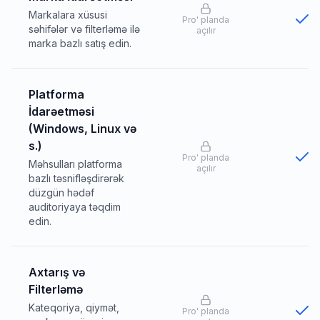
Markalara xüsusi
Pro
'
planda
səhifələr və filterləmə ilə
açılır
marka bazlı satış edin.
Platforma
İdarəetməsi
(Windows, Linux və
s.)
Pro
'
planda
Məhsulları platforma
açılır
bazlı təsnifləşdirərək
düzgün hədəf
auditoriyaya təqdim
edin.
Axtarış və
Filterləmə
Kateqoriya, qiymət,
Pro
'
planda