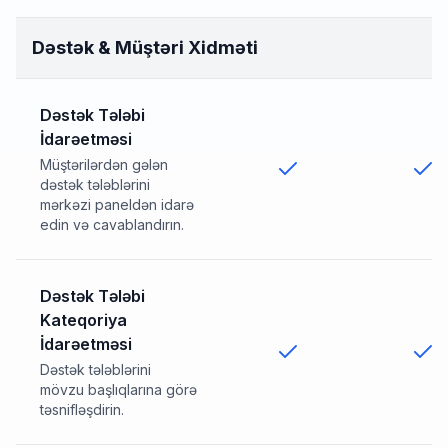
Dəstək & Müştəri Xidməti
Dəstək Tələbi
İdarəetməsi
Müştərilərdən gələn
dəstək tələblərini
mərkəzi paneldən idarə
edin və cavablandırın.
Dəstək Tələbi
Kateqoriya
İdarəetməsi
Dəstək tələblərini
mövzu başlıqlarına görə
təsnifləşdirin.