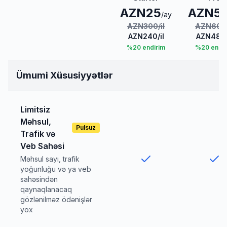
AZN
25
AZN
5
/ay
AZN
300
/
il
AZN
600
AZN
240
/
il
AZN
480
%
20
endirim
%
20
endir
Ümumi Xüsusiyyətlər
Limitsiz
Məhsul,
Pulsuz
Trafik və
Veb Sahəsi
Məhsul sayı, trafik
yoğunluğu və ya veb
sahəsindən
qaynaqlanacaq
gözlənilməz ödənişlər
yox