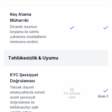
Keş Atama
Mühərriki
Dinamik məzmun
keşləmə ilə səhifə
yüklənmə müddətlərini
minimuma endirin.
Təhlükəsizlik & Uyumu
KYC Şəxsiyyət
Doğrulaması
Yüksək dəyərli
əməliyyatlarda sənəd
Pro
'
planda
Əsas KY
əsaslı şəxsiyyət
açılır
doğrulaması ilə
təhlükəsizliyi qatlı