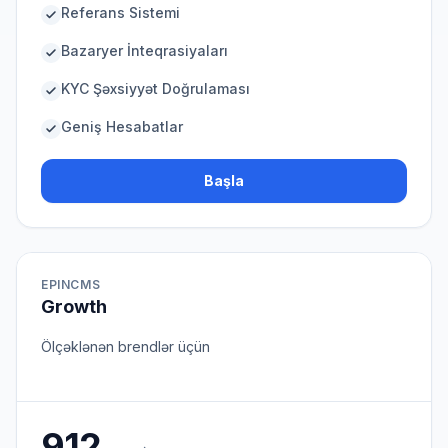
Referans Sistemi
Bazaryer İnteqrasiyaları
KYC Şəxsiyyət Doğrulaması
Geniş Hesabatlar
Başla
EPINCMS
Growth
Ölçəklənən brendlər üçün
912