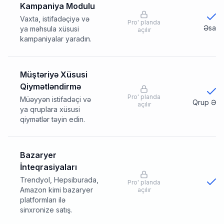
Kampaniya Modulu
Vaxta, istifadəçiyə və
Pro
'
planda
Əsas
ya məhsula xüsusi
açılır
kampaniyalar yaradın.
Müştəriyə Xüsusi
Qiymətləndirmə
Pro
'
planda
Müəyyən istifadəçi və
Qrup Əsas
açılır
ya qruplara xüsusi
qiymətlər təyin edin.
Bazaryer
İnteqrasiyaları
Trendyol, Hepsiburada,
Pro
'
planda
Amazon kimi bazaryer
açılır
platformları ilə
sinxronize satış.