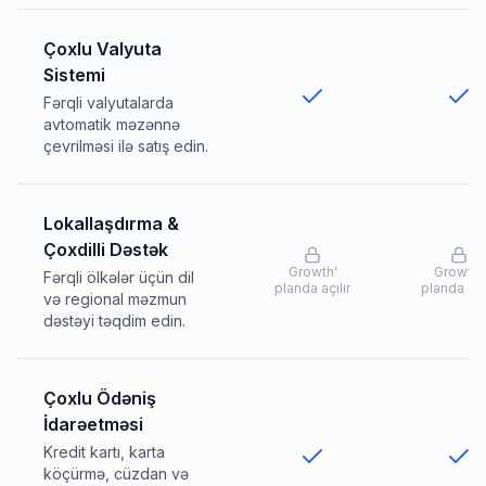
Çoxlu Valyuta
Sistemi
Fərqli valyutalarda
avtomatik məzənnə
çevrilməsi ilə satış edin.
Lokallaşdırma &
Çoxdilli Dəstək
Growth
'
Growth
'
Fərqli ölkələr üçün dil
planda açılır
planda açıl
və regional məzmun
dəstəyi təqdim edin.
Çoxlu Ödəniş
İdarəetməsi
Kredit kartı, karta
köçürmə, cüzdan və