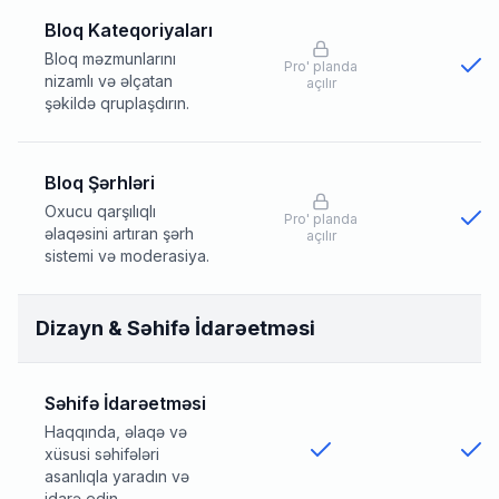
Bloq Kateqoriyaları
Bloq məzmunlarını
Pro
'
planda
nizamlı və əlçatan
açılır
şəkildə qruplaşdırın.
Bloq Şərhləri
Oxucu qarşılıqlı
Pro
'
planda
əlaqəsini artıran şərh
açılır
sistemi və moderasiya.
Dizayn & Səhifə İdarəetməsi
Səhifə İdarəetməsi
Haqqında, əlaqə və
xüsusi səhifələri
asanlıqla yaradın və
idarə edin.