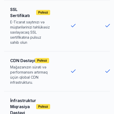
SSL
Pulsuz
Sertifikatı
E-Ticarət saytınızı və
müştərilərinizi təhlükəsiz
saxlayacaq SSL
sertifikatına pulsuz
sahib olun
CDN Dəstəyi
Pulsuz
Mağazanızın sürəti və
performansını artırmaq
üçün qlobal CDN
infrastrukturu.
İnfrastruktur
Miqrasiya
Pulsuz
Dəstəyi