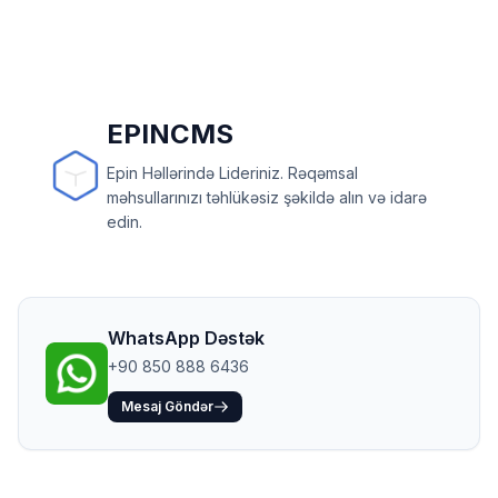
EPINCMS
Epin Həllərində Lideriniz. Rəqəmsal
məhsullarınızı təhlükəsiz şəkildə alın və idarə
edin.
WhatsApp Dəstək
+90 850 888 6436
Mesaj Göndər