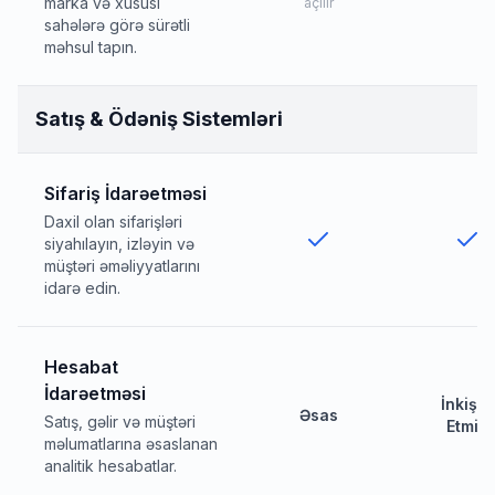
marka və xüsusi
açılır
sahələrə görə sürətli
məhsul tapın.
Satış & Ödəniş Sistemləri
Sifariş İdarəetməsi
Daxil olan sifarişləri
siyahılayın, izləyin və
müştəri əməliyyatlarını
idarə edin.
Hesabat
İdarəetməsi
İnkişaf
Əsas
Satış, gəlir və müştəri
Etmiş
məlumatlarına əsaslanan
analitik hesabatlar.