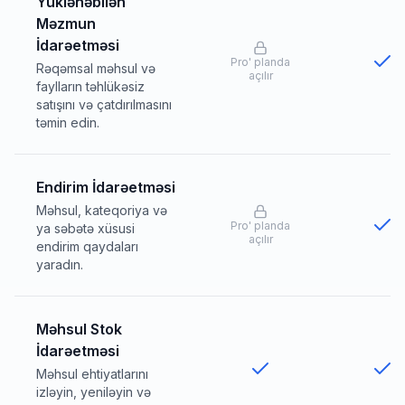
Yüklənəbilən
Məzmun
İdarəetməsi
Pro
'
planda
Rəqəmsal məhsul və
açılır
faylların təhlükəsiz
satışını və çatdırılmasını
təmin edin.
Endirim İdarəetməsi
Məhsul, kateqoriya və
Pro
'
planda
ya səbətə xüsusi
açılır
endirim qaydaları
yaradın.
Məhsul Stok
İdarəetməsi
Məhsul ehtiyatlarını
izləyin, yeniləyin və