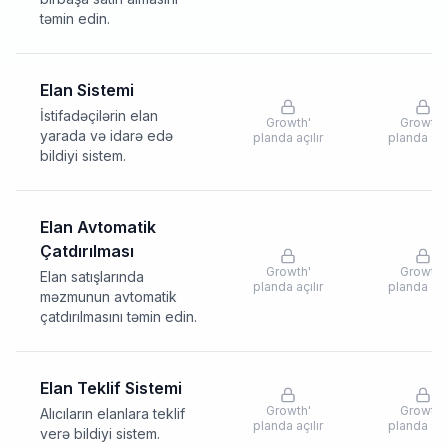
təmin edin.
Elan Sistemi
İstifadəçilərin elan
Growth
'
Growth
'
yarada və idarə edə
planda açılır
planda açıl
bildiyi sistem.
Elan Avtomatik
Çatdırılması
Growth
'
Growth
'
Elan satışlarında
planda açılır
planda açıl
məzmunun avtomatik
çatdırılmasını təmin edin.
Elan Teklif Sistemi
Growth
'
Growth
'
Alıcıların elanlara teklif
planda açılır
planda açıl
verə bildiyi sistem.