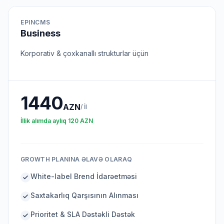
EPINCMS
Business
Korporativ & çoxkanallı strukturlar üçün
1440
AZN
/
İl
İllik alımda aylıq
120
AZN
GROWTH PLANINA ƏLAVƏ OLARAQ
White-label Brend İdarəetməsi
Saxtakarlıq Qarşısının Alınması
Prioritet & SLA Dəstəkli Dəstək