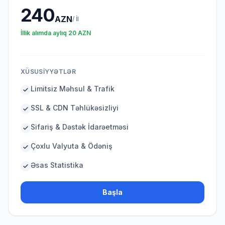
240
AZN
/
İl
İllik alımda aylıq
20
AZN
XÜSUSIYYƏTLƏR
Limitsiz Məhsul & Trafik
SSL & CDN Təhlükəsizliyi
Sifariş & Dəstək İdarəetməsi
Çoxlu Valyuta & Ödəniş
Əsas Statistika
Başla