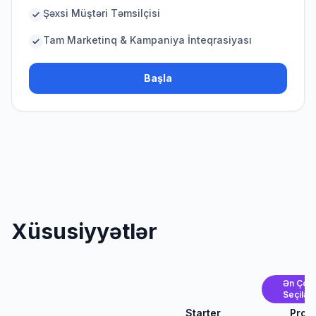
Şəxsi Müştəri Təmsilçisi
Tam Marketinq & Kampaniya İnteqrasiyası
Başla
Xüsusiyyətlər
Ən Çox
Seçilən
Starter
Pro