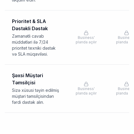
Prioritet & SLA
Dəstəkli Dəstək
Zəmanətli cavab
Business
'
Business
müddətləri ilə 7/24
planda açılır
planda açıl
prioritet texniki dəstək
və SLA müqaviləsi.
Şəxsi Müştəri
Təmsilçisi
Business
'
Business
Sizə xüsusi təyin edilmiş
planda açılır
planda açıl
müştəri təmsilçisindən
fərdi dəstək alın.