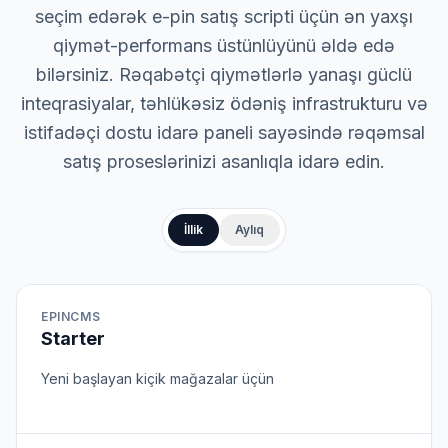
seçim edərək e-pin satış scripti üçün ən yaxşı
qiymət-performans üstünlüyünü əldə edə
bilərsiniz. Rəqabətçi qiymətlərlə yanaşı güclü
inteqrasiyalar, təhlükəsiz ödəniş infrastrukturu və
istifadəçi dostu idarə paneli sayəsində rəqəmsal
satış proseslərinizi asanlıqla idarə edin.
İllik
Aylıq
EPINCMS
Starter
Yeni başlayan kiçik mağazalar üçün