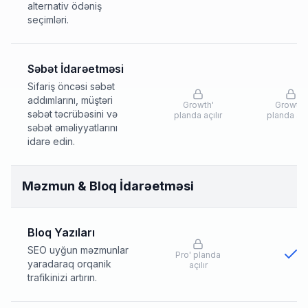
alternativ ödəniş
seçimləri.
Səbət İdarəetməsi
Sifariş öncəsi səbət
addımlarını, müştəri
Growth
'
Growth
'
səbət təcrübəsini və
planda açılır
planda açıl
səbət əməliyyatlarını
idarə edin.
Məzmun & Bloq İdarəetməsi
Bloq Yazıları
SEO uyğun məzmunlar
Pro
'
planda
yaradaraq orqanik
açılır
trafikinizi artırın.