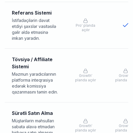
Referans Sistemi
İstifadəçilərin dəvət
Pro
'
planda
etdiyi şəxslər vasitəsilə
açılır
gəlir əldə etməsinə
imkan yaradın.
Tövsiyə / Affiliate
Sistemi
Məzmun yaradıcılarının
Growth
'
Growth
'
platforma inteqrasiya
planda açılır
planda açıl
edərək komissiya
qazanmasını təmin edin.
Sürətli Satın Alma
Müştərilərin məhsulları
Growth
'
Growth
'
səbətə əlavə etmədən
planda açılır
planda açıl
birbaşa satın almasını