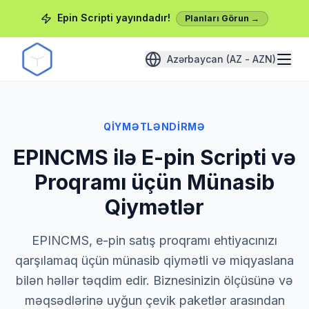
Epin Scripti yayındadır!
Planları Görun →
Azərbaycan (AZ - AZN)
QIYMƏTLƏNDIRMƏ
EPINCMS ilə E-pin Scripti və
Proqramı üçün Münasib
Qiymətlər
EPINCMS, e-pin satış proqramı ehtiyacınızı
qarşılamaq üçün münasib qiymətli və miqyaslana
bilən həllər təqdim edir. Biznesinizin ölçüsünə və
məqsədlərinə uyğun çevik paketlər arasından