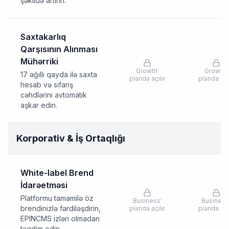
şəkildə artırın.
Saxtakarlıq
Qarşısının Alınması
Mühərriki
Growth
'
Growth
'
17 ağıllı qayda ilə saxta
planda açılır
planda açıl
hesab və sifariş
cəhdlərini avtomatik
aşkar edin.
Korporativ & İş Ortaqlığı
White-label Brend
İdarəetməsi
Platformu tamamilə öz
Business
'
Business
brendinizlə fərdiləşdirin,
planda açılır
planda açıl
EPINCMS izləri olmadan
təqdim edin.