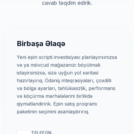
cavab təqdim edirik.
Birbaşa Əlaqə
Yeni epin scripti investisiyası planlayırsınızsa
və ya mövcud mağazanızı böyütmək
istəyirsinizsə, sizə uyğun yol xəritəsi
hazırlayırıq.
Ödəniş inteqrasiyaları, çoxdilli
və bölgə ayarları, təhlükəsizlik, performans
və köçürmə mərhələlərini birlikdə
qiymətləndiririk. Epin satış proqramı
paketinin seçimini asanlaşdırırıq.
TELEFON