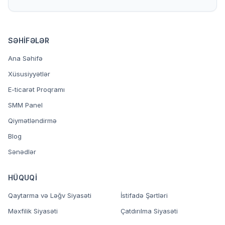
SƏHIFƏLƏR
Ana Səhifə
Xüsusiyyətlər
E-ticarət Proqramı
SMM Panel
Qiymətləndirmə
Blog
Sənədlər
HÜQUQI
Qaytarma və Ləğv Siyasəti
İstifadə Şərtləri
Məxfilik Siyasəti
Çatdırılma Siyasəti