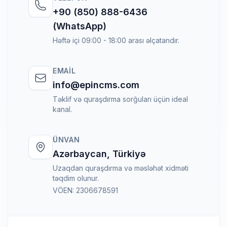
+90 (850) 888-6436
(WhatsApp)
Həftə içi 09:00 - 18:00 arası əlçatandır.
EMAIL
info@epincms.com
Təklif və quraşdırma sorğuları üçün ideal
kanal.
ÜNVAN
Azərbaycan, Türkiyə
Uzaqdan quraşdırma və məsləhət xidməti
təqdim olunur.
VÖEN: 2306678591