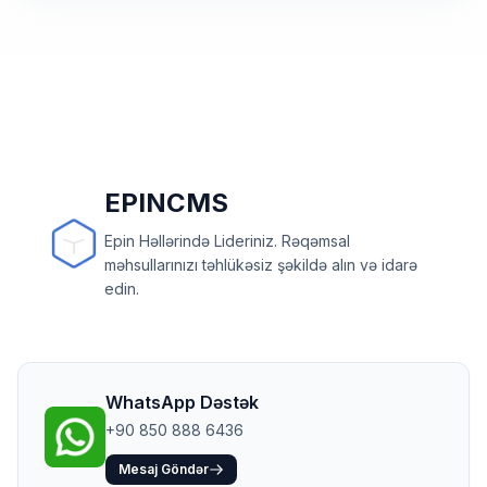
EPINCMS
Epin Həllərində Lideriniz. Rəqəmsal
məhsullarınızı təhlükəsiz şəkildə alın və idarə
edin.
WhatsApp Dəstək
+90 850 888 6436
Mesaj Göndər