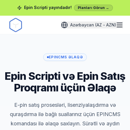
Epin Scripti yayındadır!
Planları Görun →
Azərbaycan (AZ - AZN)
EPINCMS ƏLAQƏ
Epin Scripti və Epin Satış
Proqramı üçün Əlaqə
E-pin satış prosesləri, lisenziyalaşdırma və
quraşdırma ilə bağlı suallarınız üçün EPINCMS
komandası ilə əlaqə saxlayın. Sürətli və aydın