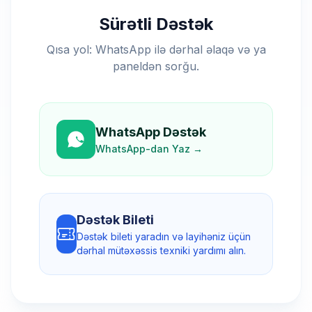
Sürətli Dəstək
Qısa yol: WhatsApp ilə dərhal əlaqə və ya
paneldən sorğu.
WhatsApp Dəstək
WhatsApp-dan Yaz
→
Dəstək Bileti
Dəstək bileti yaradın və layihəniz üçün
dərhal mütəxəssis texniki yardımı alın.