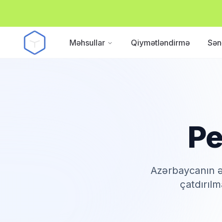
Məhsullar
Qiymətləndirmə
Sən
Pe
Azərbaycanın ə
çatdırılm