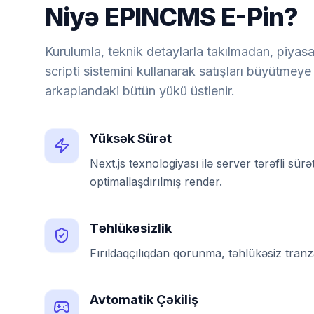
Niyə EPINCMS E-Pin?
Kurulumla, teknik detaylarla takılmadan, piyas
scripti sistemini kullanarak satışları büyütmey
arkaplandaki bütün yükü üstlenir.
Yüksək Sürət
Next.js texnologiyası ilə server tərəfli sür
optimallaşdırılmış render.
Təhlükəsizlik
Fırıldaqçılıqdan qorunma, təhlükəsiz tranz
Avtomatik Çəkiliş