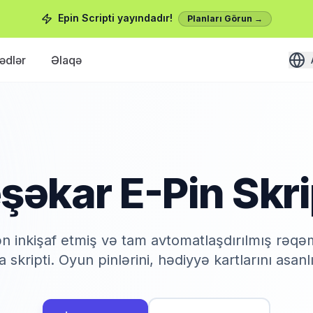
Epin Scripti yayındadır!
Planları Görun →
ədlər
Əlaqə
şəkar E-Pin Skri
n inkişaf etmiş və tam avtomatlaşdırılmış rəqəm
a skripti. Oyun pinlərini, hədiyyə kartlarını asanlı