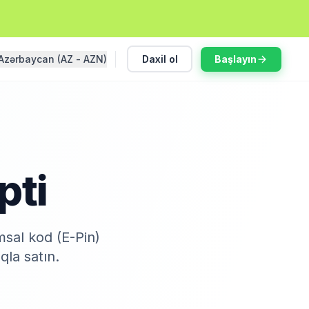
Azərbaycan (AZ - AZN)
Daxil ol
Başlayın
pti
sal kod (E-Pin)
qla satın.