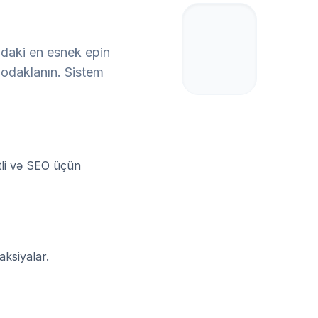
adaki en esnek epin
e odaklanın. Sistem
ətli və SEO üçün
aksiyalar.