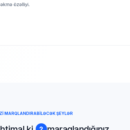
əkmə özəlliyi.
İZİ MARQLANDIRABİLƏCƏK ŞEYLƏR
htimal ki,
maraqlandığınız