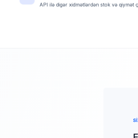
API ilə digər xidmətlərdən stok və qiymət ç
S
E