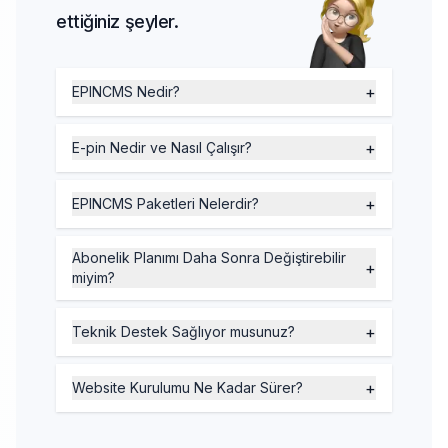
ettiğiniz şeyler.
+
EPINCMS Nedir?
EPINCMS, dijital ürün ve e-pin satışını
kolaylaştıran modern bir içerik yönetim
+
E-pin Nedir ve Nasıl Çalışır?
platformudur. İşletmelerin dijital mağazalarını
E-pin, dijital ürünlerin (örneğin oyun kodları,
hızlı bir şekilde oluşturmasını ve yönetmesini
yazılım lisansları ve abonelik hizmetleri) satın
+
sağlar. Platform, ödeme sistemleri
EPINCMS Paketleri Nelerdir?
alınması ve kullanılması için sunulan benzersiz
entegrasyonu, spam koruması ve
EPINCMS, kullanıcılarına üç farklı paket
bir kod sistemidir. Kullanıcılar, bu kodları belirli
özelleştirilebilir temalar gibi gelişmiş özellikler
seçeneği sunar. Starter Paketi, temel
Abonelik Planımı Daha Sonra Değiştirebilir
bir platformda aktive ederek ürün ya da
sunarak dijital satış süreçlerini optimize eder.
+
özelliklerle küçük işletmelere hitap eder.
miyim?
hizmete erişim sağlarlar. Özellikle oyun
Küçük işletmelerden büyük ölçekli firmalara
Growth Paketi, gelişmiş müşteri yönetimi ve
severler ve yazılım kullanıcıları arasında
kadar herkes için uygun bir altyapı sunar.
Evet, EPINCMS abonelik planınızı istediğiniz
özelleştirilebilir tema desteğiyle orta ölçekli
popülerdir.
zaman değiştirebilirsiniz. İşletmenizin
+
Teknik Destek Sağlıyor musunuz?
işletmeler için idealdir. Enterprise Paketi ise
ihtiyaçları değiştiğinde Starter paketinden
büyük işletmelerin ihtiyaçlarına yönelik olarak
Evet, EPINCMS, tüm kullanıcılarına 7/24 teknik
Growth veya Enterprise paketine kolayca
pazaryeri yönetimi ve e-fatura entegrasyonu
destek hizmeti sunmaktadır. Karşılaştığınız
+
geçiş yapabilirsiniz. Plan değişikliği için
Website Kurulumu Ne Kadar Sürer?
gibi özellikler sunar. İşletmenizin büyüklüğüne
herhangi bir sorun ya da teknik talepleriniz
müşteri panelinize göz atmanız yeterlidir.
ve satış hacminize göre en uygun paketi
EPINCMS yazılımının kurulumu genellikle
için destek ekibimize ulaşabilirsiniz.
seçebilirsiniz.
birkaç dakika içerisinde tamamlanır.