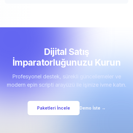
Dijital Satış
İmparatorluğunuzu Kurun
Profesyonel destek, sürekli güncellemeler ve
modern epin scripti arayüzü ile işinize ivme katın.
Paketleri İncele
Demo İste
→